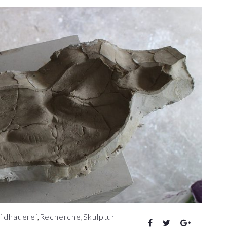
ildhauerei
,
Recherche
,
Skulptur