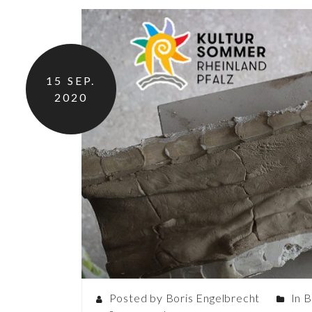
15
SEP.
2020
Posted by Boris Engelbrecht
In
B