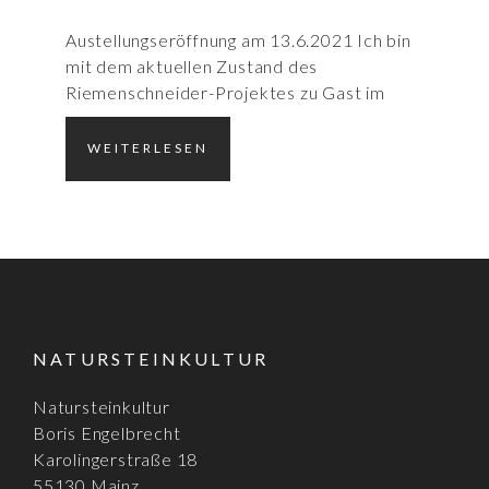
Austellungseröffnung am 13.6.2021 Ich bin
mit dem aktuellen Zustand des
Riemenschneider-Projektes zu Gast im
WEITERLESEN
NATURSTEINKULTUR
Natursteinkultur
Boris Engelbrecht
Karolingerstraße 18
55130 Mainz